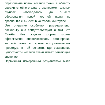
образование новой костной ткани в области
срединно-небного шва: в экспериментальных
группах наблюдалось до 53,40%
образования новой костной ткани по
сравнению с 42,68% в контрольной группе.
Это открытие особенно примечательно,
поскольку оно свидетельствует о том, что
Ostokin Plus
(жидкая форма) может
эффективно способствовать регенерации
костной ткани во время ортодонтических
процедур, в той области, где сохранение
целостности костной ткани имеет решающее
значение.
Первичным измеренным результатом была
степень формирования новой кости,
оцененная с помощью гистологического
анализа после 15-дневного периода
консолидации. В отличие от других методов
лечения, которые могут только замедлить
потерю костной массы,
Ostokin Plus
(жидкая
форма) показал явное улучшение
заживления кости, что предполагает его
потенциал в качестве ценного